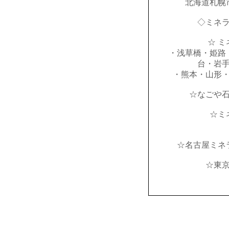
北海道札幌
◇ミネ
☆ ミ
・浅草橋・姫路
台・岩
・熊本・山形
☆なごや
☆ミ
☆名古屋ミネ
☆東