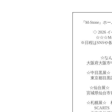
『M-Stone』
◇ 2026
☆☆☆M-S
※日程はSNSや
☆な
大阪府大阪市
☆中目黒展☆
東京都目黒
☆仙台展☆ 
宮城県仙台市
☆札幌展☆ 
SCART