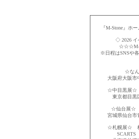
『M-Stone』
◇ 2026
☆☆☆M-S
※日程はSNSや
☆な
大阪府大阪市
☆中目黒展☆
東京都目黒
☆仙台展☆ 
宮城県仙台市
☆札幌展☆ 
SCART