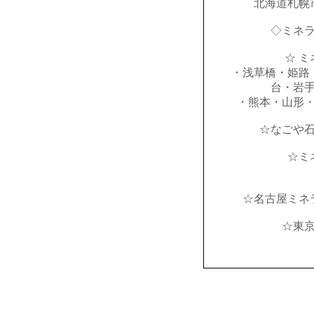
北海道札幌
◇ミネ
☆ ミ
・浅草橋・姫路
台・岩
・熊本・山形
☆なごや
☆ミ
☆名古屋ミネ
☆東