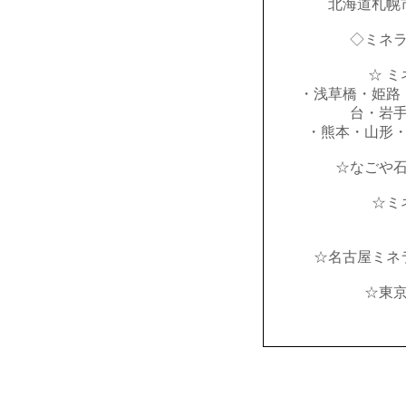
北海道札幌
◇ミネ
☆ ミ
・浅草橋・姫路
台・岩
・熊本・山形
☆なごや
☆ミ
☆名古屋ミネ
☆東