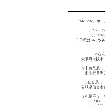
『M-Stone』
◇ 2026
☆☆☆M-S
※日程はSNSや
☆な
大阪府大阪市
☆中目黒展☆
東京都目黒
☆仙台展☆ 
宮城県仙台市
☆札幌展☆ 
SCART